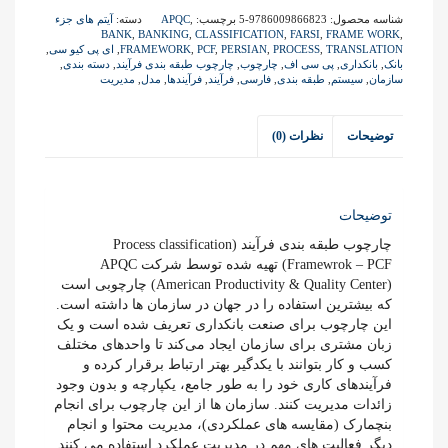
های
شناسه محصول:
9786009866823-5
برچسب:
,
APQC
دسته:
آیتم های جزء
بانکداری
BANK
,
BANKING
,
CLASSIFICATION
,
FARSI
,
FRAME WORK
,
-
TRANSLATION
,
PROCESS
,
PERSIAN
,
PCF
,
FRAMEWORK
,
ای پی کیو سی
,
بانک
,
بانکداری
,
پی سی اف
,
چارچوب
,
چارچوب طبقه بندی فرآیند
,
دسته بندی
,
APQC
سازمان
,
سیستم
,
طبقه بندی
,
فارسی
,
فرآیند
,
فرآیندها
,
مدل
,
مدیریت
عدد
توضیحات
نظرات (0)
توضیحات
چارچوب طبقه بندی فرآیند (Process classification
Framewrok – PCF) تهیه شده توسط شرکت APQC
(American Productivity & Quality Center) چارچوبی است
که بیشترین استفاده را در جهان در سازمان ها داشته است.
این چارچوب برای صنعت بانکداری تعریف شده است و یک
زبان مشتری برای سازمان ایجاد می‌کند تا واحدهای مختلف
کسب و کار بتوانند با یکدگیر بهتر ارتباط برقرار کرده و
فرآیندهای کاری خود را به طور جامع، یکپارچه و بدون وجود
زائدات مدیریت کنند. سازمان ها از این چارچوب برای انجام
بنچمارک (مقایسه های عملکردی)، مدیریت محتوا و انجام
دیگر فعالیت های مهم در مدیریت عملکرد استفاده می کنند.