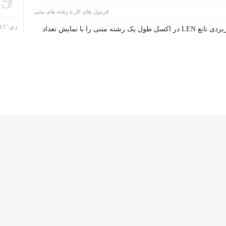
19
فرمول های کار با رشته های متنی
دی'97
شرح تابع LEN درجه اهمیت: بسیار کاربردی تابع LEN در اکسل طول یک رشته متنی را با نمایش تعداد