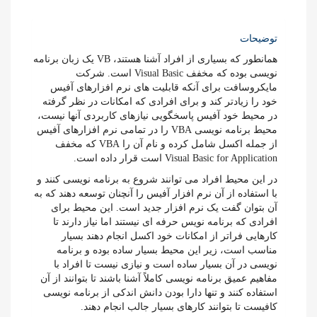
توضیحات
همانطور که بسیاری از افراد آشنا هستند، VB یک زبان برنامه
نویسی بوده که مخفف Visual Basic است. شرکت
مایکروسافت برای آنکه قابلیت های نرم افزارهای آفیس
خود را زیادتر کند و برای افرادی که امکانات در نظر گرفته
در محیط خود آفیس پاسخگویی نیازهای کاربردی آنها نیست،
محیط برنامه نویسی VBA را در تمامی نرم افزارهای آفیس
از جمله اکسل شامل کرده و نام آن را VBA که مخفف
Visual Basic for Application است قرار داده است.
در این محیط افراد می توانند شروع به برنامه نویسی کنند و
با استفاده از آن نرم افزار آفیس را آنچنان توسعه دهند که به
آن بتوان گفت یک نرم افزار جدید است. این محیط برای
افرادی که برنامه نویس حرفه ای نیستند اما نیاز دارند تا
کارهایی فراتر از امکانات خود اکسل انجام دهند بسیار
مناسب است، زیر این محیط بسیار ساده بوده و برنامه
نویسی در آن بسیار ساده است و نیازی نیست تا افراد با
مفاهیم عمیق برنامه نویسی کاملاً آشنا باشند تا بتوانند از آن
استفاده کنند و تنها دارا بودن دانش اندکی از برنامه نویسی
کافیست تا بتوانند کارهای بسیار جالب انجام دهند.