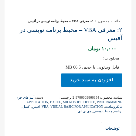
خانه
محصول
2: معرفی VBA – محیط برنامه نویسی در آفیس
۲: معرفی VBA – محیط برنامه نویسی در
آفیس
۱۰,۰۰۰
تومان
محتویات:
فایل ویدئویی با حجم، 66.5 MB
2:
افزودن به سبد خرید
معرفی
VBA
–
شناسه محصول:
9786009866854-2
برچسب:
دسته:
آیتم های جزء
محیط
APPLICATION
,
EXCEL
,
MICROSOFT
,
OFFICE
,
PROGRAMMING
برنامه
مایکروسافت
,
VISUAL BASIC FOR APPLICATION
,
VBA
,
آفیس
,
اکسل
,
برنامه
,
محیط
,
نویسی
,
وی بی ای
نویسی
در
آفیس
توضیحات
عدد