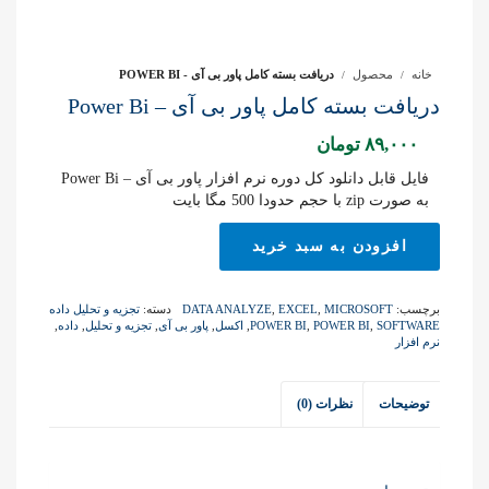
خانه
محصول
دریافت بسته کامل پاور بی آی - POWER BI
دریافت بسته کامل پاور بی آی – Power Bi
۸۹,۰۰۰
تومان
فایل قابل دانلود کل دوره نرم افزار پاور بی آی – Power Bi
به صورت zip با حجم حدودا 500 مگا بایت
دریافت
افزودن به سبد خرید
بسته
کامل
پاور
برچسب:
MICROSOFT
,
EXCEL
,
DATA ANALYZE
دسته:
تجزیه و تحلیل داده
بی
SOFTWARE
,
POWER BI
,
POWER BI
,
اکسل
,
پاور بی آی
,
تجزیه و تحلیل
,
داده
,
آی
نرم افزار
-
Power
توضیحات
نظرات (0)
Bi
عدد