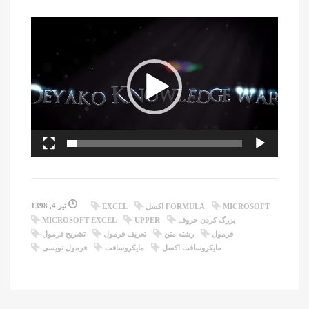
نمایشگر
ویدیو
تیر 4, 1398
MICROSOFT
FORMULA اکسل
EXCEL
بزرگ کردن حروف
UPPER
MICROSOFT EXCEL
فرمول
رشته متن
تعریف فرمول
تشریح فرمول
مایکروسافت اکسل
مایکروسافت
فرمول نویسی