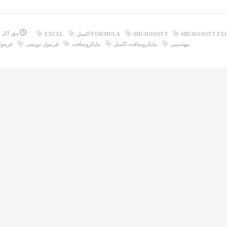
دی 27, 1397
MICROSOFT EX
MICROSOFT
FORMULA اکسل
EXCEL
مهندسی
مایکروسافت اکسل
مایکروسافت
فرمول نویسی
فرمو