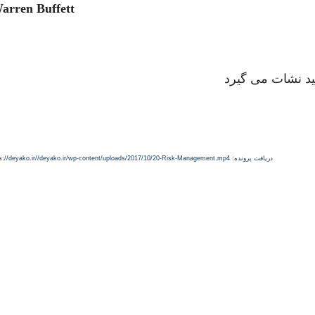
arren Buffett
ید نشات می گیرد
error: Format(s) not supported or source(s) not found
دریافت پرونده: https://deyako.ir//deyako.ir/wp-content/uploads/2017/10/20-Risk-Management.mp4