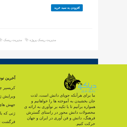
افزودن به سبد خرید
مدیریت ریسک پروژه
مدیریت ریسک
آخرین نوش
کریسپر 
ما برای هرآنکه جویای دانش است، لذت
ویرایش ژ
جان بخشیدن به آموخته ها را خواهانیم و
جهش های 
همواره برآنیم تا با تکیه بر نوآوری به ارائه ی
محصولات دانش محور در راستای گسترش
ژنی که ب
فرهنگ، دانش و فن آوری در ایران و جهان
فرگشت ج
حرکت کنیم.