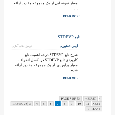
معیار نمونه ایی از یک مجموعه مقادیر ارائه
…
READ MORE
تابع STDEVP
آرمین کشاورزی
فرمول های آماری
شرح تابع STDEVP درجه اهمیت تابع:
کاربردی تابع STDEVP در اکسل انحراف
معیار برآوردی از یک مجموعه مقادیر ارائه
شده …
READ MORE
PAGE 7 OF 73
« FIRST
‹
PREVIOUS
3
4
5
6
7
8
9
10
11
NEXT
›
LAST »