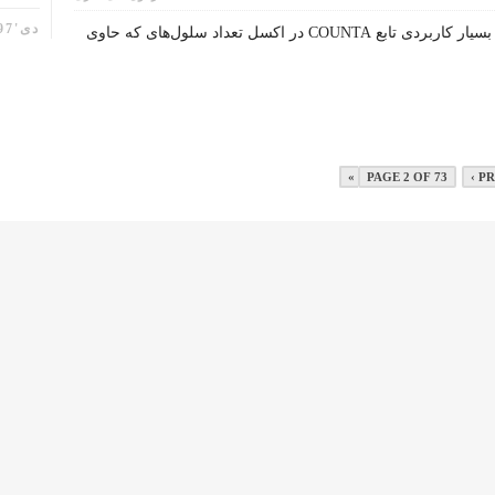
دی'97
شرح تابع COUNTA درجه اهمیت تابع: بسیار کاربردی تابع COUNTA در اکسل تعداد سلول‌های که حاوی
PAGE 2 OF 73
‹ P