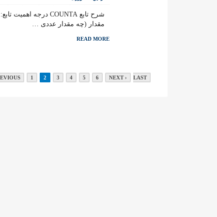
مقدار (چه مقدار عددی …
READ MORE
REVIOUS
1
2
3
4
5
6
NEXT ›
LAST »