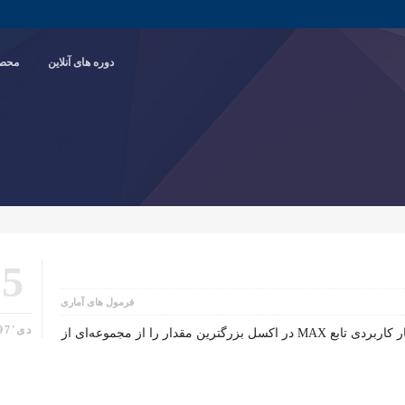
دوره های آنلاین
محصو
25
فرمول های آماری
دی'97
شرح تابع MAX درجه اهمیت تابع: بسیار کاربردی تابع MAX در اکسل بزرگترین مقدار را از مجموعه‌ای از