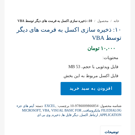
خانه
محصول
10: ذخیره سازی اکسل به فرمت های دیگر توسط VBA
۱۰: ذخیره سازی اکسل به فرمت های دیگر
توسط VBA
۱۰,۰۰۰
تومان
محتویات:
فایل ویدئویی با حجم، 53 MB
فایل اکسل مربوط به این بخش
10:
افزودن به سبد خرید
ذخیره
سازی
اکسل
شناسه محصول:
9786009866854-10
برچسب:
,
EXCEL
دسته:
آیتم های جزء
به
FILEDIALOG مایکروسافت
,
VISUAL BASIC FOR
,
VBA
,
MICROSOFT
فرمت
APPLICATION
,
ارتباط
,
اکسل
,
دیگر فایل ها
,
ذخیره
,
وی بی ای
های
دیگر
توضیحات
توسط