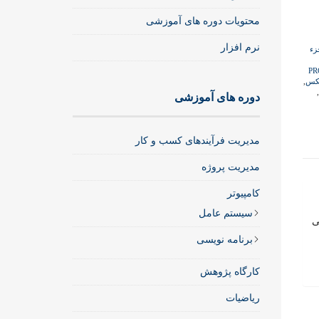
حل
محتویات دوره های آموزشی
مدل
ریاضی
نرم افزار
زء
خطی
با
P
لکس
,
استفاده
دوره های آموزشی
از
لینگو
(Lingo)
مدیریت فرآیندهای کسب و کار
عدد
مدیریت پروژه
کامپیوتر
سیستم عامل
طی
برنامه نویسی
کارگاه پژوهش
ریاضیات