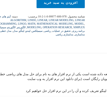
افزودن به سبد خرید
شناسه محصول:
978-600-99977-0-1-2-10
برچسب:
دسته:
آیتم های ج
ALGORITHM
,
LINDO
,
LINEAR
,
LINEAR MODELING
,
LINEAR
ROGRAMMING
,
LINGO
,
MATH
,
MATHEMATICAL MODELING
,
MODEL
,
SIMPLEX
,
OPERATION RESEARCH
,
MODELING
,
الگوریتم
,
الگوریتم سیمپ
برنامه ریزی
,
تحقیق در عملیات
,
ریاضی
,
سیمپلکس
,
لیندو
,
لینگو
,
مدل
,
مدل خطی
,
مدلسازی
,
مدلسازی ریاضی
ار لینگو (Lingo) که توسط شرکت Lindo توسعه داده شده است یکی از نرم افزار های به نام برای حل مدل های ریاضی خ
ان رایگان است (برای دانلود این نرم افزار به وب سایت
ینگو تعریف کرده و آن را در این نرم افزار حل خواهیم کرد