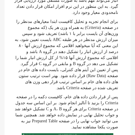
انبار می‌تواند مهم باشد به صورت مستقل مورد ارزیابی قرار
گیرد. به این منظور در این نرم افزار امکان قرار دادن تعداد
نامحدودی معیار وجود دارد.
برای انجام تجزیه و تحلیل کافیست ابتدا معیارهای مدنظر را
در صفحه (Criteria) به همراه وزن هر یک (که مجموع
وزن‌های آن بایست برابر با ۱ باشد) تعریف شود و سپس
میزان ارزش مدنظر در هر طبقه ABC بایست تعیین شود، به
این معنی که آیا میخواهید اقلامی که مجموع ارزش آنها ۸۰
درصد از ارزش انبار را تشکیل دهند در گروه A باشد و
اقلامی که مجموع ارزش آنها ۱۵% از کل ارزش انبار شما را
تشکیل می دهد در گروه B و مابقی در گروه C قرار گیرد.
پس از تعیین این آیتم های کنترلی، بایست داده های خام در
صفحه (Raw Data) قرار داده شود. بهتر است ترتیب ستون
های داده های خام بر اساس ترتیب قرار دهی وزن های
تعریف شده در صفحه Criteria باشد.
پس از قرار دادن داده های خام، کافیست دکمه را در صفحه
Criteria را بزنید تا آنالیز انجام شود. بر این اساس سه جدول
در صفحه Criteria برای هر گروه A، B و C تشکیل خواهد شد
و جواب تحلیل نهایی در نمایش داده خواهد شد. همچنین شما
می توانید جواب نهایی را در صفحه Prepared Table نیز به
صورت یکجا مشاهده نمایید.