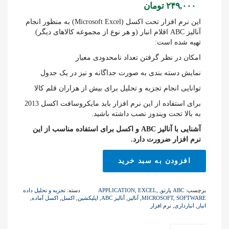
۲۴۹,۰۰۰
تومان
این نرم افزار تحت اکسل (Microsoft Excel) به منظور انجام
آنالیز ABC اقلام انبار (و هر نوع از مجموعه کالاهای دیگر)
تهیه شده است:
امکان در نظر گرفتن تعداد نامحدودی معیار
نمایش دسته بندی به صورت جداگانه و نیز در یک جدول
توانایی انجام تجزیه و تحلیل برای بیش از هزاران قلم کالا
برای استفاده از این نرم افزار باید مایکروسافت اکسل 2013
به بالا تحت ویندوز نصب داشته باشید.
آشنایی با آنالیز ABC و اکسل برای استفاده مناسب از این
نرم افزار ضرورت دارد.
نرم
افزودن به سبد خرید
افزار
آنالیز
ABC
برچسب:
ABC پارتو
,
,
EXCEL
,
APPLICATION
دسته:
تجزیه و تحلیل داده
اقلام
SOFTWARE
,
MICROSOFT
,
آنالیز
,
آنالیز ABC
,
اپلیکشین
,
اکسل
,
اکسل آماده
,
انبار
انبار
,
انبارداری
,
نرم افزار
عدد