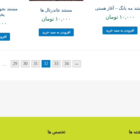
ند مه بانگ – آغاز هستی
مستند نحوه
مستند نئاندرتال ها
یخب
۱۰,۰۰۰
تومان
۱۰,۰۰۰
تومان
۰۰۰
افزودن به سبد خرید
افزودن به سبد خرید
افزود
29
30
31
32
33
34
←
…
ته ها
تخصص ها