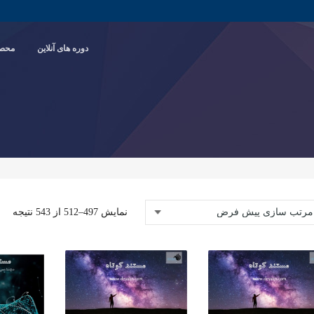
دوره های آنلاین
محصو
نمایش 497–512 از 543 نتیجه