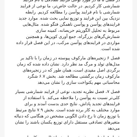
شمارشی کار کردیم. در حالت خاص‌تر، ما نوعی از فرایند
شمارشی با نام فرایند پوآسن را مطالعه کردیم. رابطه
نزدیک بین این فرایند و توزیع نمایی بحث شده. موارد جدید
فرایند‌های پوآسن و پوآسن ناهمگن فتگو شده. مثال‌هایی
مربوط به تحلیل الگوریتم حریصانه، کمینه سازی
شمارش‌گر‌های بزرگراه، جمع آوری کوپن‌ها، و همچنین
مواردی در فرایند‌های پوآسن مرکب، در این فصل قرار داده
شده است.
فصل ۶ زنجیره‌های مارکوف پیوسته در زمان را با تاکید بر
مدل‌های تولد و مرگ مد نظر دارد. نشان داده شده که زمان
برگردی اصل مفیدی است، همان طور که در زنجیره‌های
مارکوف زمان برگشتی مطالعه شد. بخش ۶.۷ شگرد
محاسباتی مهم یکنواخت سازی را نشان می‌دهد
فصل ۷، فصل نظریه تجدید، نوعی از فرایند شمارشی بسیار
کلی‌تر نسبت به پوآسن را ملاحظه می‌کند. با استفاده از
فرایند‌های تجدید پاداش، نتایج حدی بدست آمدند و برای
موارد مختلف به کار برده شده است. بخش ۷.۹ نتایج مرتبط
با توزیع زمان تا رخ دادن الگویی مشخص در هنگامی که دنباله
متغیرهای تصادفی مستقل دارای توزیع یکسان باشند را نشان
می‌دهد