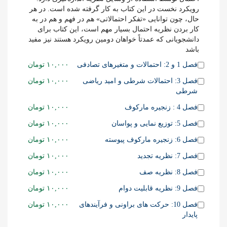
رویکرد نخست در این کتاب به کار گرفته شده است. در هر
حال، چون توانایی «تفکر احتمالاتی» هم در فهم و هم در به
کار بردن نظریه احتمال بسیار مهم است، این کتاب برای
دانشجویانی که عمدتاً خواهان دومین رویکرد هستند نیز مفید
باشد
Buy
فصل 1 و 2: احتمالات و متغیرهای تصادفی
۱۰,۰۰۰
تومان
one
Buy
فصل 3: احتمالات شرطی و امید ریاضی
۱۰,۰۰۰
تومان
of
one
شرطی
this
of
item
Buy
فصل 4 : زنجیره مارکوف
۱۰,۰۰۰
تومان
this
one
item
Buy
فصل 5: توزیع نمایی و پواسان
۱۰,۰۰۰
تومان
of
one
this
Buy
فصل 6: زنجیره مارکوف پیوسته
۱۰,۰۰۰
تومان
of
item
one
this
Buy
فصل 7: نظریه تجدید
۱۰,۰۰۰
تومان
of
item
one
this
Buy
فصل 8: نظریه صف
۱۰,۰۰۰
تومان
of
item
one
this
Buy
فصل 9: نظریه قابلیت دوام
۱۰,۰۰۰
تومان
of
item
one
this
Buy
فصل 10: حرکت های براونی و فرآیندهای
۱۰,۰۰۰
تومان
of
item
one
پایدار
this
of