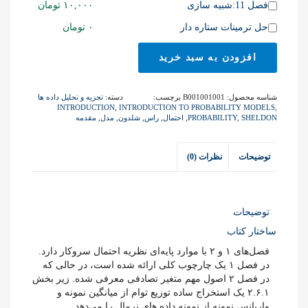
item
Buy
فصل 11:شبیه سازی
۱۰,۰۰۰
تومان
this
one
item
Buy
حل ترمینات ستاره دار
۰
تومان
of
one
this
of
افزودن به سبد خرید
item
this
item
شناسه محصول:
B001001001
برچسب:
دسته:
تجزیه و تحلیل داده ها
INTRODUCTION
,
INTRODUCTION TO PROBABILITY MODELS
,
SHELDON
,
PROBABILITY
,
احتمال
,
راس
,
شلدون
,
مدل
,
مقدمه
توضیحات
نظرات (0)
توضیحات
ساختار کتاب
فصل‌های ۱ و ۲ با موارد پایه‌ای نظریه احتمال سروکار دارد.
در فصل ۱ یک چارچوب کلی ارائه شده است، در حالی که
در فصل ۲ اصول مهم متغیر تصادفی معرفی شده. زیر بخش
۲.۶.۱ یک استخراج ساده توزیع توام از میانگین نمونه و
واریانس نمونه از نمونه داده های نرمال را می‌دهد