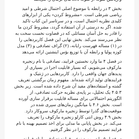
بخش ۳ در رابطه با موضوع اصلی احتمال شرطی و امید
ریاضی شرطی است. «مشروط کردن» یکی از ابزار‌های
کلید‌ی نظریه احتمال است، و در سرتاسر این کتاب تاکید
شده. اگر به درستی از آن استفاده گردد، مشروط کردن ما
را قادر به حل آسان مسائلی که در قضاوت نخست سخت به
نظر می‌رسند می‌کند. بخش نهایی این فصل کاربرد‌هایی را
در (۱) مساله فهرست رایانه، (۲) گراف تصادفی و (۳) مدل
کوزه پولیا و رابطه آن با توزیع بؤس اینشتین ارائه می‌دهد
در فصل ۴ ما وارد نخستین فرایند، تصادفی با نام زنجیره
مارکوف می‌شویم، که بسیار قابلیت اجرا در بسیاری از
پدید‌های جهان واقعی را دارد. کاربرد‌هایی در ژنتیک و
فرایند‌های تولید ارائه شده‌‌اند. مفهوم زمان برگشتی تعریف
گشته و استفاده‌های مفید آن شرح داده شده است. زیر بخش
۴.۵.۳ یک تحلیل، بر پایه‌ی نظریه حرکت تصادفی، از
الگوریتم احتمالاتی برای مساله قابلیت برقرار سازی آورده
است. بخش ۴.۶ با میانگین زمان‌های سپری شده در
موقعیت‌های گذرا توسط زنجیره مارکوف سروکار دارد.
بخش ۴.۹ روش انتی کارلو زنجیره مارکوف را تعریف
می‌کند. در بخش پایانی ما مدلی برای اخذ تصمیم بهینه با نام
فرایند تصمیم مارکوف را در نظر گرفتیم.
در فصل ۵ ما در مورد نوعی فرایند تصادفی با نام فرایند