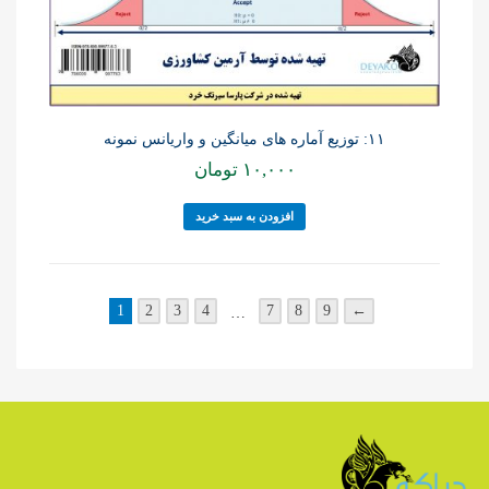
۱۱: توزیع آماره های میانگین و واریانس نمونه
۱۰,۰۰۰
تومان
افزودن به سبد خرید
1
2
3
4
7
8
9
←
…