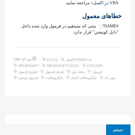
VBA در اکسل
» مراجعه نمایید.
خطاهای معمول
#NAME? : متنی که مستقیم در فرمول وارد شده داخل
“دابل کوتیشن” قرار ندارد.
دی 27, 1397
FORMULA اکسل
EXCEL
MICROSOFT
MICROSOFT EXCEL
UNICODE
فرمول
رشته متن
تعریف فرمول
تشریح فرمول
یونی کد
مایکروسافت اکسل
مایکروسافت
فرمول نویسی