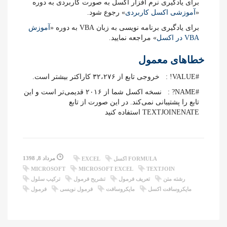
برای یادگیری نرم افزار اکسل به صورت کاربردی به دوره
«
آموزشی اکسل کاربردی
» رجوع شود.
برای یادگیری برنامه نویسی به زبان VBA به دوره «
آموزش
VBA در اکسل
» مراجعه نمایید.
خطاهای معمول
#VALUE! : خروجی تابع از ۳۲،۲۷۶ کاراکتر بیشتر است.
#NAME? : نسخه اکسل شما از ۲۰۱۶ قدیمی‌تر است و این
تابع را پشتیبانی نمی‌کند. در این صورت از تابع
TEXTJOINENATE استفاده کنید
مرداد 8, 1398
FORMULA اکسل
EXCEL
MICROSOFT
MICROSOFT EXCEL
TEXTJOIN
رشته متن
تعریف فرمول
تشریح فرمول
ترکیب سلول
مایکروسافت اکسل
مایکروسافت
فرمول نویسی
فرمول